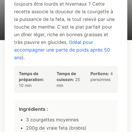
menthe fraîche
toujours être lourds et hivernaux ? Cette
recette associe la douceur de la courgette à
la puissance de la feta, le tout relevé par une
JB Keto
35 min
touche de menthe. C'est le plat parfait pour
un dîner léger, riche en bonnes graisses et
très pauvre en glucides. (
Idéal pour
accompagner une perte de poids après 50
ans
).
Temps de
Temps de
Portions:
4
préparation:
cuisson:
25
personnes
10 min
min
Ingrédients :
3 courgettes moyennes
200g de vraie feta (brebis)