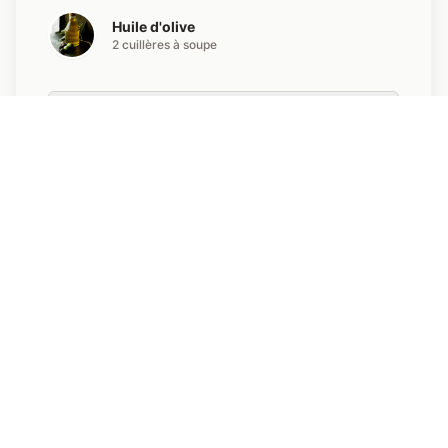
Huile d'olive
2 cuillères à soupe
Imprimer la fiche
Préparation
Partager
1
Préchauffez votre four à 180°C. Lavez
et coupez les courgettes en fines
rondelles.
2
Dans une poêle, faites revenir les
courgettes avec l'huile d'olive pendant
5-7 minutes pour les attendrir.