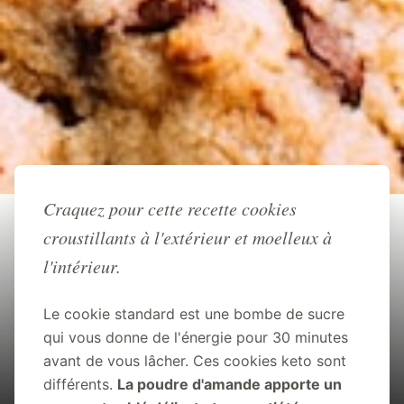
Retour à l'accueil
Craquez pour cette recette cookies
croustillants à l'extérieur et moelleux à
RECETTE
RECETTE
SANS
GOÛTER
l'intérieur.
KETO
COOKIES
SUCRE
Cookies keto pépites de chocolat
Le cookie standard est une bombe de sucre
qui vous donne de l'énergie pour 30 minutes
JB Keto
15 min
avant de vous lâcher. Ces cookies keto sont
différents.
La poudre d'amande apporte un