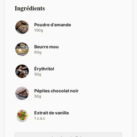
Ingrédients
Poudre d'amande
150g
Beurre mou
60g
Érythritol
50g
Pépites chocolat noir
50g
Extrait de vanille
1 c.à.c