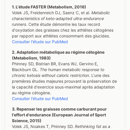
1. L'étude FASTER (Metabolism, 2016)
Volek JS, Freidenreich DJ, Saenz C, et al.
Metabolic
characteristics of keto-adapted ultra-endurance
runners
. Cette étude démontre les taux record
d'oxydation des graisses chez les athlètes cétogènes
par rapport aux athlètes consommant des glucides.
Consulter l'étude sur PubMed
2. Adaptation métabolique au régime cétogène
(Metabolism, 1983)
Phinney SD, Bistrian BR, Evans WJ, Gervino E,
Blackburn GL.
The human metabolic response to
chronic ketosis without caloric restriction
. L'une des
premières études majeures prouvant la préservation de
la capacité d'exercice sous-maximal après adaptation
au régime cétogène.
Consulter l'étude sur PubMed
3. Repenser les graisses comme carburant pour
l'effort d'endurance (European Journal of Sport
Science, 2015)
Volek JS, Noakes T, Phinney SD.
Rethinking fat as a