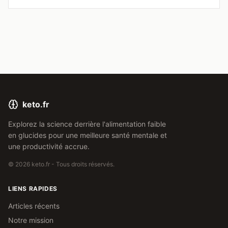
transformer votre cerveau en une machine de concentration
inépuisable.
keto.fr
Explorez la science derrière l'alimentation faible
en glucides pour une meilleure santé mentale et
une productivité accrue.
© 2026 keto.fr - Tous droits réservés.
LIENS RAPIDES
Articles récents
Notre mission