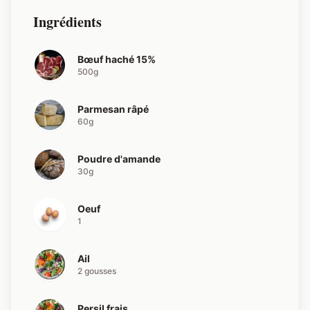
Ingrédients
Bœuf haché 15%
500g
Parmesan râpé
60g
Poudre d'amande
30g
Oeuf
1
Ail
2 gousses
Persil frais