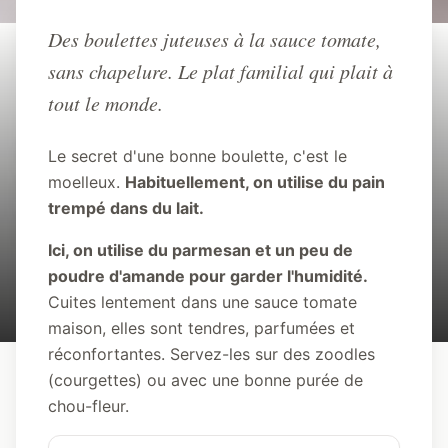
Retour à l'accueil
Des boulettes juteuses à la sauce tomate,
sans chapelure. Le plat familial qui plait à
RECETTE
RECETTE
DÎNER
ITALIEN
tout le monde.
KETO
BŒUF
Recette de Boulettes de Bœuf
Le secret d'une bonne boulette, c'est le
Keto à l'Italienne (Meatballs
moelleux.
Habituellement, on utilise du pain
Maison)
trempé dans du lait.
Ici, on utilise du parmesan et un peu de
poudre d'amande pour garder l'humidité.
JB Keto
45 min
Cuites lentement dans une sauce tomate
maison, elles sont tendres, parfumées et
réconfortantes. Servez-les sur des zoodles
(courgettes) ou avec une bonne purée de
chou-fleur.