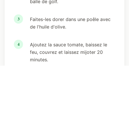
balle de golf.
3
Faites-les dorer dans une poêle avec
de l'huile d'olive.
4
Ajoutez la sauce tomate, baissez le
feu, couvrez et laissez mijoter 20
minutes.
Transparence :
Cet article contient des liens
d'affiliation. Si vous achetez via ces liens,
keto.fr peut recevoir une petite commission
sans coût supplémentaire pour vous. Cela nous
aide à maintenir le site et à continuer de vous
proposer du contenu gratuit et de qualité.
En
savoir plus sur notre politique d'affiliation.