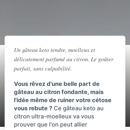
Retour à l'accueil
Un gâteau keto tendre, moelleux et
délicatement parfumé au citron. Le goûter
RECETTE
RECETTE
DESSERT
CITRON
parfait, sans culpabilité.
KETO
GATEAU
Gâteau Keto au Citron
Vous rêvez d'une belle part de
(Moelleux et sans sucre)
gâteau au citron fondante, mais
l'idée même de ruiner votre cétose
vous rebute ?
Ce gâteau keto au
Jean-Baptiste
40 min
citron ultra-moelleux va vous
prouver que l'on peut allier