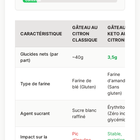
GÂTEAU AU
GÂTEAU
CARACTÉRISTIQUE
CITRON
KETO AU
CLASSIQUE
CITRON
Glucides nets (par
~40g
3,5g
part)
Farine
Farine de
d'amande
Type de farine
blé (Gluten)
(Sans
gluten)
Érythritol
Sucre blanc
Agent sucrant
(Zéro index
raffiné
glycémique)
Pic
Stable,
Impact sur la
d'insuline
maintient la