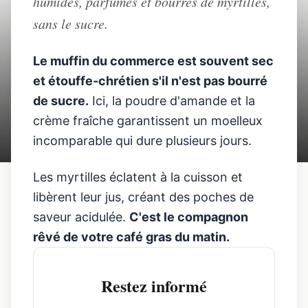
humides, parfumés et bourrés de myrtilles,
RECETTE
RECETTE
PETIT-
FRUITS
sans le sucre.
KETO
GATEAU
DÉJEUNER
Muffins keto aux myrtilles
Le muffin du commerce est souvent sec
moelleux
et étouffe-chrétien s'il n'est pas bourré
de sucre.
Ici, la poudre d'amande et la
JB Keto
30 min
crème fraîche garantissent un moelleux
incomparable qui dure plusieurs jours.
Les myrtilles éclatent à la cuisson et
libèrent leur jus, créant des poches de
saveur acidulée.
C'est le compagnon
rêvé de votre café gras du matin.
Restez informé