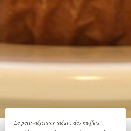
Retour à l'accueil
Le petit-déjeuner idéal : des muffins