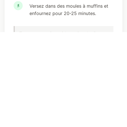
5
Versez dans des moules à muffins et
enfournez pour 20-25 minutes.
Transparence :
Cet article contient des liens
d'affiliation. Si vous achetez via ces liens,
keto.fr peut recevoir une petite commission
sans coût supplémentaire pour vous. Cela nous
aide à maintenir le site et à continuer de vous
proposer du contenu gratuit et de qualité.
En
savoir plus sur notre politique d'affiliation.
Découvrez votre profil keto
en 2 minutes
Faire le quiz gratuit