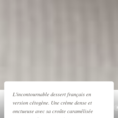
Retour à l'accueil
L'incontournable dessert français en
version cétogène. Une crème dense et
RECETTE
DESSERT
GOURMANDISE
VANILLE
onctueuse avec sa croûte caramélisée
KETO