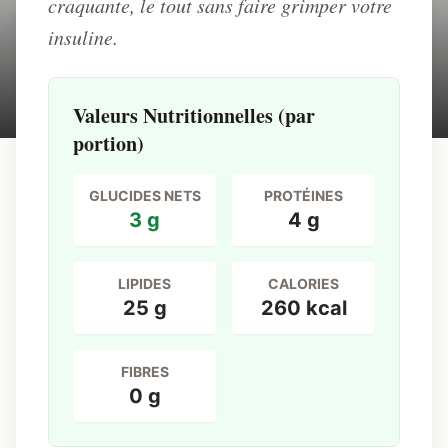
craquante, le tout sans faire grimper votre
Crème Brûlée Keto à la Vanille
insuline.
JB Keto
3 min
Valeurs Nutritionnelles (par
portion)
GLUCIDES NETS
PROTÉINES
3 g
4 g
LIPIDES
CALORIES
25 g
260 kcal
FIBRES
0 g