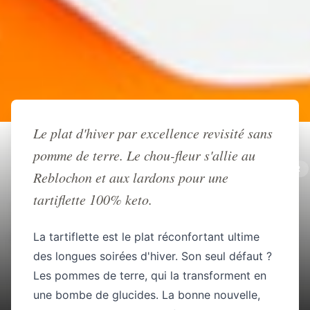
Retour à l'accueil
Le plat d'hiver par excellence revisité sans
pomme de terre. Le chou-fleur s'allie au
RECETTE
PLAT
DÎNER
FROMAGE
HIVER
Reblochon et aux lardons pour une
KETO
FAMILIAL
tartiflette 100% keto.
Tartiflette keto au chou-fleur
fondante
La tartiflette est le plat réconfortant ultime
des longues soirées d'hiver. Son seul défaut ?
JB Keto
45 min
Les pommes de terre, qui la transforment en
une bombe de glucides. La bonne nouvelle,