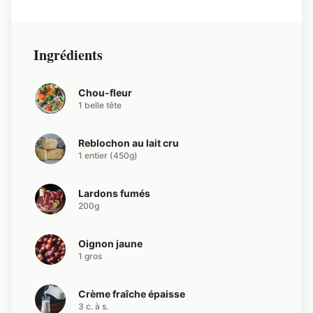
Ingrédients
Chou-fleur
1 belle tête
Reblochon au lait cru
1 entier (450g)
Lardons fumés
200g
Oignon jaune
1 gros
Crème fraîche épaisse
3 c. à s.