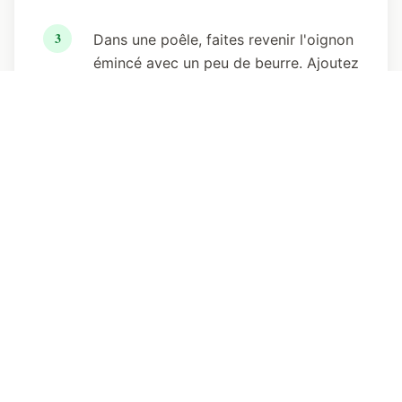
3
Dans une poêle, faites revenir l'oignon
émincé avec un peu de beurre. Ajoutez
les lardons et laissez dorer pendant 5
minutes.
4
Dans un plat à gratin beurré, disposez
une couche de chou-fleur. Ajoutez le
mélange oignons/lardons et la crème
fraîche. Mélangez doucement.
5
Coupez le Reblochon en deux dans
l'épaisseur et posez les moitiés sur le
dessus du plat (croûte vers le haut).
6
Enfournez pour 20 minutes jusqu'à ce