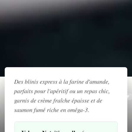
Retour à l'accueil
Des blinis express à la farine d'amande,
parfaits pour l'apéritif ou un repas chic,
RECETTE
APÉRITIF
POISSON
RAPIDE
FESTIF
garnis de crème fraîche épaisse et de
KETO
saumon fumé riche en oméga-3.
Blinis keto moelleux, saumon
fumé et crème à l'aneth