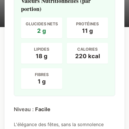
Valeurs Nutritionnelles (par
portion)
JB Keto
5 min
GLUCIDES NETS
PROTÉINES
2 g
11 g
LIPIDES
CALORIES
18 g
220 kcal
FIBRES
1 g
Niveau :
Facile
L'élégance des fêtes, sans la somnolence