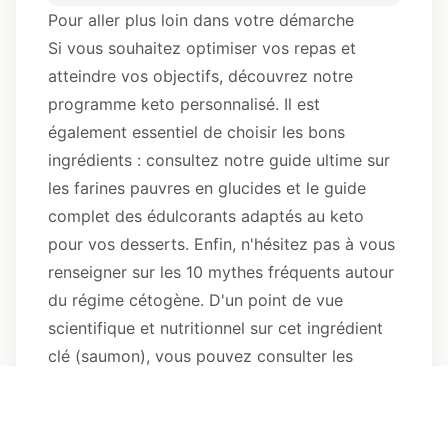
Pour aller plus loin dans votre démarche
Si vous souhaitez optimiser vos repas et
atteindre vos objectifs, découvrez
notre
programme keto personnalisé
. Il est
également essentiel de choisir les bons
ingrédients : consultez
notre guide ultime sur
les farines pauvres en glucides
et
le guide
complet des édulcorants adaptés au keto
pour vos desserts. Enfin, n'hésitez pas à vous
renseigner sur
les 10 mythes fréquents autour
du régime cétogène
. D'un point de vue
scientifique et nutritionnel sur cet ingrédient
clé (saumon), vous pouvez consulter
les
recommandations de Santé Publique France
sur la consommation de poisson
, ou
approfondir vos connaissances avec
des