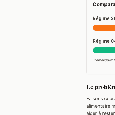
Comparai
Régime S
Régime Cé
Remarquez le
Le problèm
Faisons cour
alimentaire 
aider à reste