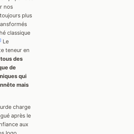
r nos
toujours plus
transformés
hé classique
]
Le
ute teneur en
 tous des
que de
niques qui
onnête mais
lourde charge
gué après le
nfiance aux
os logo