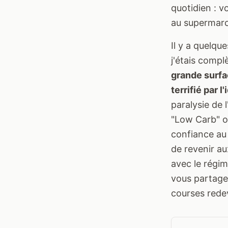
quotidien : v
au supermar
Il y a quelqu
j'étais compl
grande surfa
terrifié par 
paralysie de 
"Low Carb" ou
confiance au 
de revenir au
avec le régim
vous partage 
courses redev