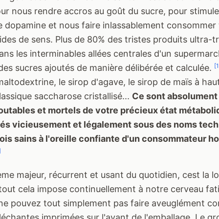
ur nous rendre accros au goût du sucre, pour stimule
e dopamine et nous faire inlassablement consommer 
ides de sens. Plus de 80% des tristes produits ultra-
ans les interminables allées centrales d'un supermarc
[1
es sucres ajoutés de manière délibérée et calculée.
maltodextrine, le sirop d'agave, le sirop de maïs à ha
lassique saccharose cristallisé...
Ce sont absolument
utables et mortels de votre précieux état métaboli
és vicieusement et légalement sous des noms tech
ois sains à l'oreille confiante d'un consommateur h
]
ème majeur, récurrent et usant du quotidien, cest la 
out cela impose continuellement à notre cerveau fati
s ne pouvez tout simplement pas faire aveuglément co
lléchantes imprimées sur l'avant de l'emballage. Le gr