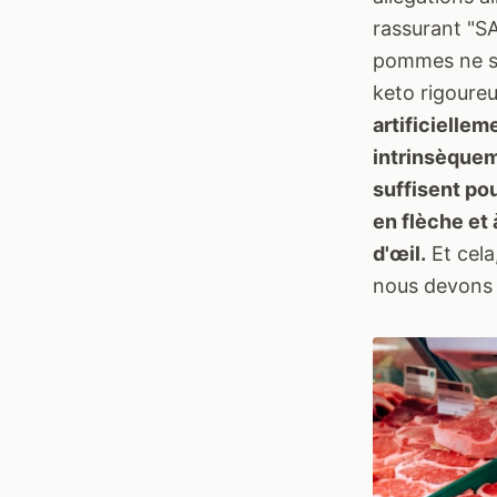
rassurant "S
pommes ne sig
keto rigoure
artificielle
intrinsèquem
suffisent po
en flèche et 
d'œil.
Et cela,
nous devons 