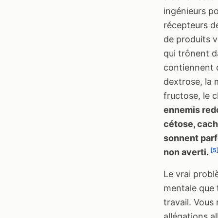
ingénieurs po
récepteurs d
de produits v
qui trônent d
contiennent d
dextrose, la 
fructose, le c
ennemis redo
cétose, cach
sonnent parf
[5
non averti.
Le vrai probl
mentale que t
travail. Vou
allégations a