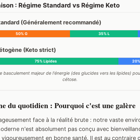
son : Régime Standard vs Régime Keto
tandard (Généralement recommandé)
50% G
35% L
togène (Keto strict)
75% Lipides
20%
 basculement majeur de l'énergie (des glucides vers les lipides) pour
cétose.
e du quotidien : Pourquoi c'est une galère
ageusement face à la réalité brute : notre vaste env
moderne n'est absolument pas conçu avec bienveillan
r vigoureusement en bonne santé. Il est au contraire