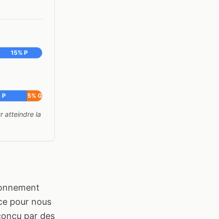
15% P
 P
5% G
 atteindre la
ironnement
ce pour nous
 conçu par des