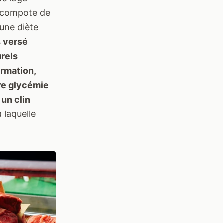
 compote de
une diète
s versé
urels
ormation,
tre glycémie
 un clin
à laquelle