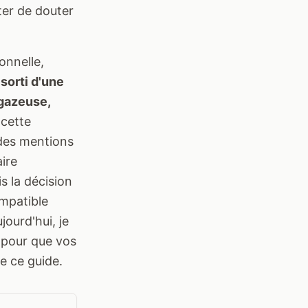
êter de douter
onnelle,
sorti d'une
 gazeuse,
 cette
 des mentions
aire
s la décision
ompatible
jourd'hui, je
 pour que vos
de ce guide.