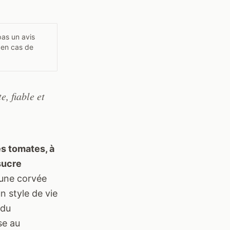
as un avis
 en cas de
, fiable et
s tomates, à
sucre
t une corvée
 style de vie
 du
se au