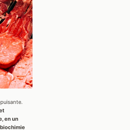
épuisante.
et
e, en un
 biochimie