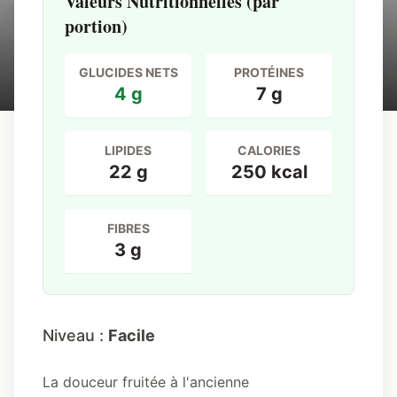
délice fruité
Valeurs Nutritionnelles (par
portion)
JB Keto
45 min
GLUCIDES NETS
PROTÉINES
4 g
7 g
LIPIDES
CALORIES
22 g
250 kcal
FIBRES
3 g
Niveau :
Facile
La douceur fruitée à l'ancienne