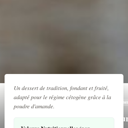
Retour à l'accueil
Un dessert de tradition, fondant et fruité,
adapté pour le régime cétogène grâce à la
RECETTE
DESSERT
FRUITS
GOURMAND
FAMI
poudre d'amande.
KETO
Clafoutis keto aux framboises : u