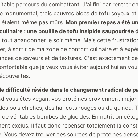
ritable parcours du combattant. J'ai fini par rentrer 
te monumental, trois pauvres blocs de tofu soyeux et
n'étaient même pas mûrs.
Mon premier repas a été un
culinaire : une bouillie de tofu insipide saupoudrée
lli tout abandonner le soir même. Mais cette frustration
er, à sortir de ma zone de confort culinaire et à exp
iances de saveurs et de textures. C'est exactement c
confortable que je veux vous éviter aujourd'hui en vous
écouvertes.
de difficulté réside dans le changement radical de 
 vous êtes vegan, vos protéines proviennent majori
, des pois chiches, des haricots rouges ou du quinoa. 
 de véritables bombes de glucides. En nutrition cétog
nt exclus. Il faut donc repenser totalement la const
e. Vous devez trouver des sources de protéines dense