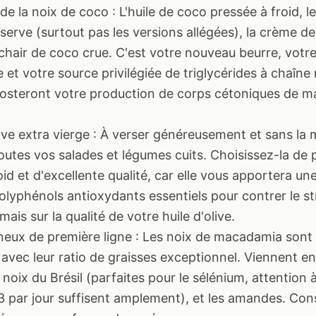
de la noix de coco : L'huile de coco pressée à froid, le
serve (surtout pas les versions allégées), la crème d
 chair de coco crue. C'est votre nouveau beurre, votr
 et votre source privilégiée de triglycérides à chaîn
osteront votre production de corps cétoniques de m
olive extra vierge : À verser généreusement et sans la
outes vos salades et légumes cuits. Choisissez-la de
oid et d'excellente qualité, car elle vous apportera un
lyphénols antioxydants essentiels pour contrer le st
ais sur la qualité de votre huile d'olive.
neux de première ligne : Les noix de macadamia sont 
avec leur ratio de graisses exceptionnel. Viennent en
 noix du Brésil (parfaites pour le sélénium, attention 
 3 par jour suffisent amplement), et les amandes. C