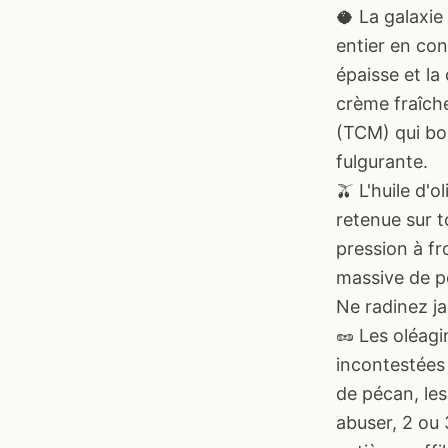
🥥 La galaxie 
entier en con
épaisse et la
crème fraîche
(TCM) qui bo
fulgurante.
🫒 L'huile d'
retenue sur t
pression à fr
massive de po
Ne radinez jam
🥜 Les oléagi
incontestées 
de pécan, les
abuser, 2 ou