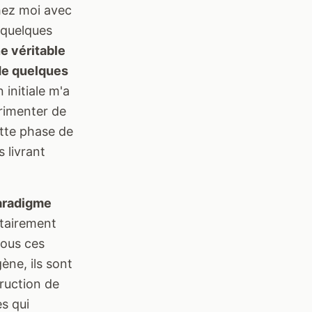
chez moi avec
 quelques
e véritable
 de quelques
 initiale m'a
érimenter de
ette phase de
 livrant
paradigme
tairement
Tous ces
ène, ils sont
ruction de
s qui