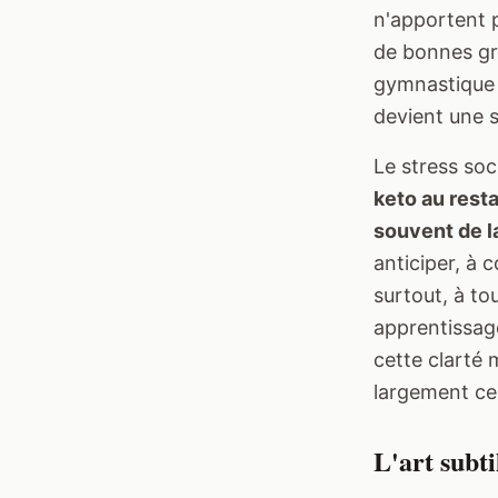
n'apportent 
de bonnes gra
gymnastique 
devient une s
Le stress soc
keto au rest
souvent de l
anticiper, à
surtout, à to
apprentissage
cette clarté 
largement ces
L'art subti