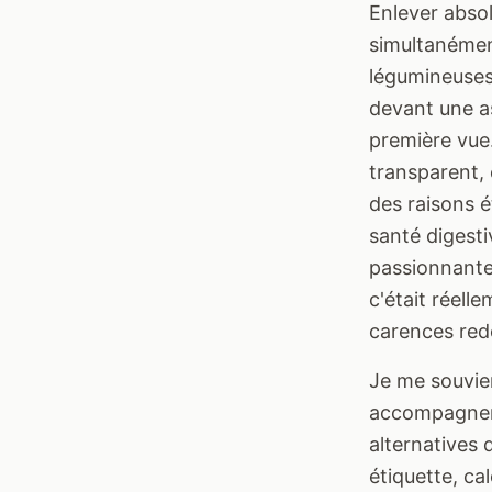
Enlever abso
simultanémen
légumineuses 
devant une as
première vue.
transparent, 
des raisons 
santé digesti
passionnante.
c'était réell
carences red
Je me souvien
accompagner 
alternatives
étiquette, ca