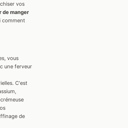
rchiser vos
r de manger
i comment
es, vous
c une ferveur
elles. C'est
assium,
e crémeuse
vos
affinage de