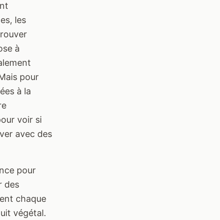
nt
es, les
trouver
ose à
talement
 Mais pour
ées à la
re
our voir si
uver avec des
ence pour
r des
ment chaque
uit végétal.