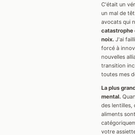
C'était un vé
un mal de tê
avocats qui 
catastrophe 
noix.
J'ai fai
forcé à innov
nouvelles all
transition in
toutes mes d
La plus gran
mental.
Quand
des lentilles
aliments sont
catégoriqueme
votre assiett