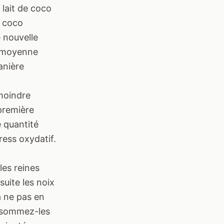
 lait de coco
e coco
e nouvelle
e moyenne
anière
 moindre
 première
e quantité
ress oxydatif.
les reines
suite les noix
à ne pas en
onsommez-les