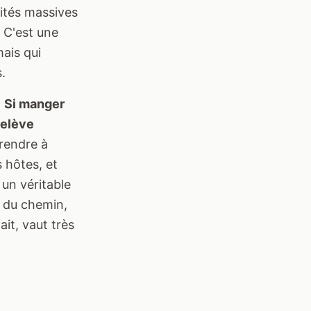
ités massives
 C'est une
ais qui
.
.
Si manger
relève
rendre à
 hôtes, et
 un véritable
t du chemin,
it, vaut très