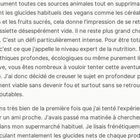
lument toutes ces sources animales tout en supprima
t les glucides habituels des vegans comme les céréal
et les fruits sucrés, cela donne l'impression de se re
siette désespérément vide. Il ne reste plus grand ch
 C'est un défi particulièrement intense. Pour être to
c'est ce que j'appelle le niveau expert de la nutrition.
éthiques profondes, écologiques ou même purement li
ve, vous êtes nombreux à vouloir tenter cette aventu
 J'ai donc décidé de creuser le sujet en profondeur p
ement viable sans devenir fou et surtout sans se retro
outables.
s très bien de la première fois que j'ai tenté l'expéri
un ami proche. J'avais passé ma matinée à cherche
 dans mon supermarché habituel. Je lisais frénétique
lculant mentalement les glucides nets de chaque prod